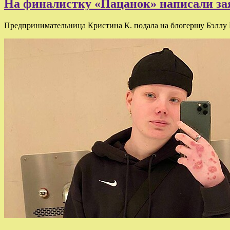
На финалистку «Пацанок» написали за
Предпринимательница Кристина К. подала на блогершу Бэллу Ку