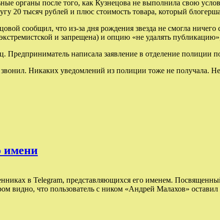
ьные органы после того, как Кузнецова не выполнила свою усло
гу 20 тысяч рублей и плюс стоимость товара, который блогерша 
цовой сообщил, что из-за дня рождения звезда не смогла ничег
и экстремистской и запрещена) и опцию «не удалять публикацию»
ц. Предприниматель написала заявление в отделение полиции по
е звонил. Никаких уведомлений из полиции тоже не получала. Н
о имени
никах в Telegram, представляющихся его именем. Посвященный 
ром видно, что пользователь с ником «Андрей Малахов» оставил 