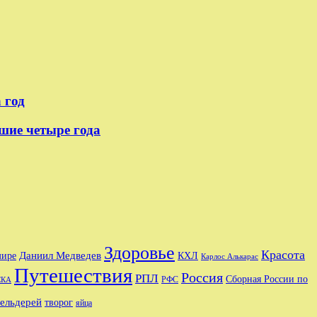
 год
шие четыре года
Здоровье
Красота
мире
Даниил Медведев
КХЛ
Карлос Алькарас
Путешествия
Россия
РПЛ
Сборная России по
РФС
СКА
сельдерей
творог
яйца