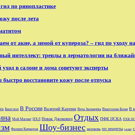
гид по ринопластике
ожу после лета
рматитом
 от акне, а зимой от купероза? – гид по уходу на
ный интеллект: тренды в дерматологии на ближай
 уход в салоне и дома советуют эксперты
 быстро восстановите кожу после отпуска
В России
Валерий Карпин
В 
Виктория Боня
ёв
Биатлон
Вера Звонарёва
Отдых
ина
Новак Джокович
ПФК ЦСКА
Мой Магнит
НХЛ
ПХК Ц
изм
Шоу-бизнес
пп рецепты
морковь
Филипп Киркоров
салат