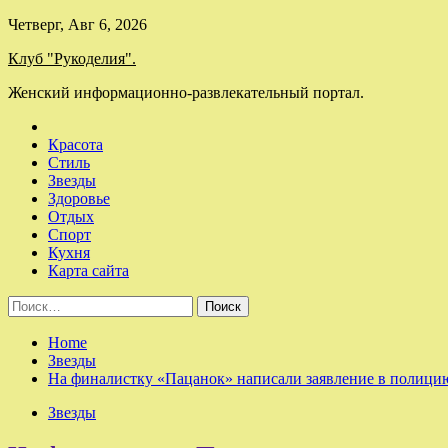
Skip
Четверг, Авг 6, 2026
to
Клуб "Рукоделия".
content
Женский информационно-развлекательный портал.
Красота
Стиль
Звезды
Здоровье
Отдых
Спорт
Кухня
Карта сайта
Найти:
Home
Звезды
На финалистку «Пацанок» написали заявление в полици
Звезды