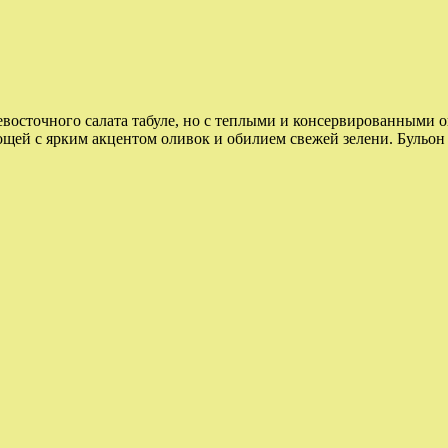
евосточного салата табуле, но с теплыми и консервированными 
ощей с ярким акцентом оливок и обилием свежей зелени. Бульон