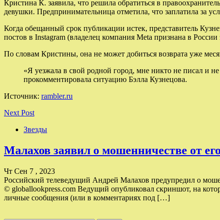
Кристина К. заявила, что решила обратиться в правоохранител
девушки. Предпринимательница отметила, что заплатила за услу
Когда обещанный срок публикации истек, представитель Кузне
постов в Instagram (владелец компания Meta признана в Росси
По словам Кристины, она не может добиться возврата уже меся
«Я уезжала в свой родной город, мне никто не писал и н
прокомментировала ситуацию Бэлла Кузнецова.
Источник:
rambler.ru
Next Post
Звезды
Малахов заявил о мошенничестве от ег
Чт Сен 7 , 2023
Российский телеведущий Андрей Малахов предупредил о мошен
© globallookpress.com Ведущий опубликовал скриншот, на кото
личные сообщения (или в комментариях под […]