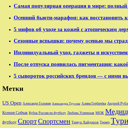
Самая популярная операция в мире: полный 
Осенний бьюти-марафон: как восстановить к
5 мифов об уходе за кожей с атопическим де
Сезонные вспышки: почему осенью мы страдаем
Индивидуальный уход, гаджеты и искусствен
После отпуска появилась пигментация: какой
5 сывороток российских брендов — с ними вы
Метки
US Open
Андрей Рубл
Александр Головин
Алина Горбачёва
Александра Трусова
Медиц
Ксения Собчак
МОК
Кубок России по футболу
Любовь Успенская
Тур
Спорт
Спортсмен
футболу
Тимур Хайдаров
Тренер